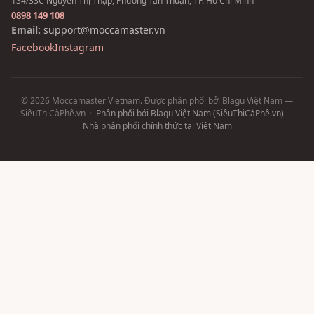
134/33C Nguyễn Thị Thập, Phường Tân Thuận, TP. Hồ Chí Minh
0898 149 108
Email:
support@moccamaster.vn
Facebook
Instagram
© 2026 Moccamaster Vietnam. Được phân phối bởi Blagu Việt Nam —
SiêuThiCàPhê.vn
·
Phân phối bởi Blagu Việt Nam (SiêuThiCàPhê.vn) —
Nhà phân phối chính thức tại Việt Nam