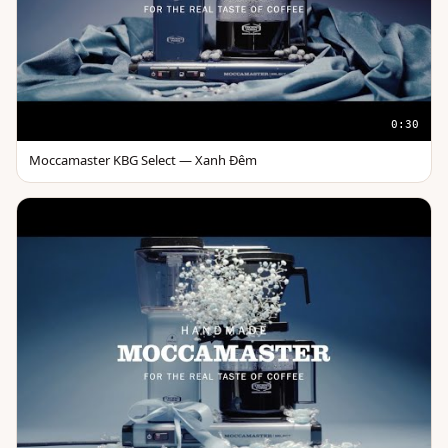
0:30
Moccamaster KBG Select — Xanh Đêm