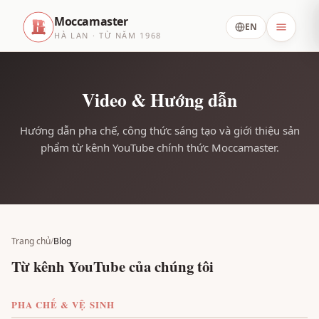
Moccamaster
EN
HÀ LAN · TỪ NĂM 1968
Video & Hướng dẫn
Hướng dẫn pha chế, công thức sáng tạo và giới thiệu sản
phẩm từ kênh YouTube chính thức Moccamaster.
Trang chủ
/
Blog
Từ kênh YouTube của chúng tôi
PHA CHẾ & VỆ SINH