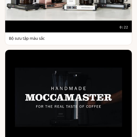
0:22
Bộ sưu tập màu sắc