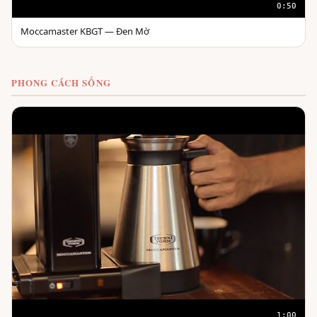
0:50
Moccamaster KBGT — Đen Mờ
PHONG CÁCH SỐNG
1:00