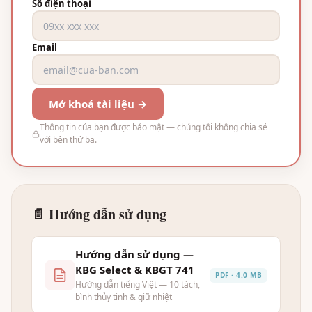
Số điện thoại
Email
Mở khoá tài liệu →
Thông tin của bạn được bảo mật — chúng tôi không chia sẻ
với bên thứ ba.
📄 Hướng dẫn sử dụng
Hướng dẫn sử dụng —
KBG Select & KBGT 741
PDF · 4.0 MB
Hướng dẫn tiếng Việt — 10 tách,
bình thủy tinh & giữ nhiệt