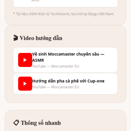
Anh)
* Tài liệu chính thức từ Technivorm, lưu trữ tại Blagu Việt Nam.
🎬 Video hướng dẫn
Vệ sinh Moccamaster chuyên sâu —
ASMR
YouTube — Moccamaster EU
Hướng dẫn pha cà phê với Cup-one
YouTube — Moccamaster EU
📋 Thông số nhanh