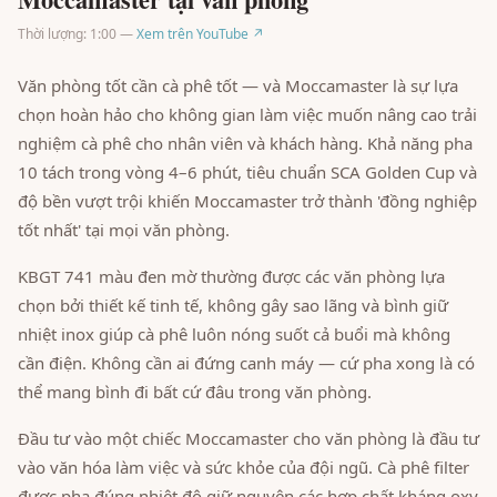
Thời lượng: 1:00 —
Xem trên YouTube ↗
Văn phòng tốt cần cà phê tốt — và Moccamaster là sự lựa
chọn hoàn hảo cho không gian làm việc muốn nâng cao trải
nghiệm cà phê cho nhân viên và khách hàng. Khả năng pha
10 tách trong vòng 4–6 phút, tiêu chuẩn SCA Golden Cup và
độ bền vượt trội khiến Moccamaster trở thành 'đồng nghiệp
tốt nhất' tại mọi văn phòng.
KBGT 741 màu đen mờ thường được các văn phòng lựa
chọn bởi thiết kế tinh tế, không gây sao lãng và bình giữ
nhiệt inox giúp cà phê luôn nóng suốt cả buổi mà không
cần điện. Không cần ai đứng canh máy — cứ pha xong là có
thể mang bình đi bất cứ đâu trong văn phòng.
Đầu tư vào một chiếc Moccamaster cho văn phòng là đầu tư
vào văn hóa làm việc và sức khỏe của đội ngũ. Cà phê filter
được pha đúng nhiệt độ giữ nguyên các hợp chất kháng oxy