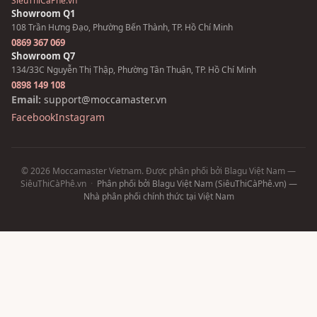
SiêuThiCàPhê.vn
Showroom Q1
108 Trần Hưng Đạo, Phường Bến Thành, TP. Hồ Chí Minh
0869 367 069
Showroom Q7
134/33C Nguyễn Thị Thập, Phường Tân Thuận, TP. Hồ Chí Minh
0898 149 108
Email:
support@moccamaster.vn
Facebook
Instagram
© 2026 Moccamaster Vietnam. Được phân phối bởi Blagu Việt Nam —
SiêuThiCàPhê.vn
·
Phân phối bởi Blagu Việt Nam (SiêuThiCàPhê.vn) —
Nhà phân phối chính thức tại Việt Nam