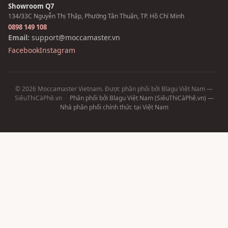
Showroom Q7
134/33C Nguyễn Thị Thập, Phường Tân Thuận, TP. Hồ Chí Minh
0898 149 108
Email:
support@moccamaster.vn
Facebook
Instagram
© 2026 Moccamaster Vietnam. Được phân phối bởi Blagu Việt Nam —
SiêuThiCàPhê.vn
·
Phân phối bởi Blagu Việt Nam (SiêuThiCàPhê.vn) —
Nhà phân phối chính thức tại Việt Nam