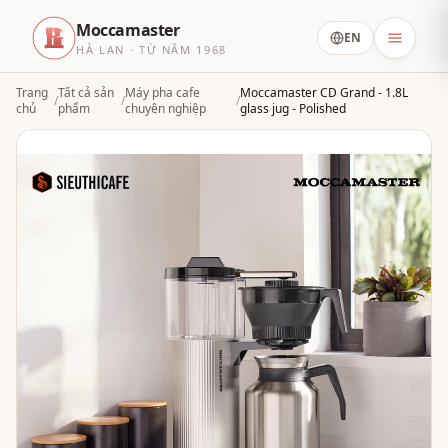
Moccamaster
EN
HÀ LAN · TỪ NĂM 1968
Trang
Tất cả sản
Máy pha cafe
Moccamaster CD Grand - 1.8L
/
/
/
chủ
phẩm
chuyên nghiệp
glass jug - Polished