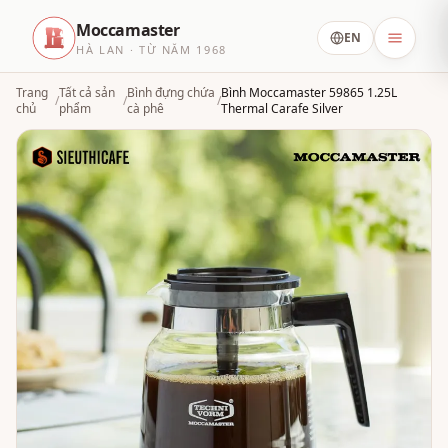
Moccamaster
EN
HÀ LAN · TỪ NĂM 1968
Trang
Tất cả sản
Bình đựng chứa
Bình Moccamaster 59865 1.25L
/
/
/
chủ
phẩm
cà phê
Thermal Carafe Silver