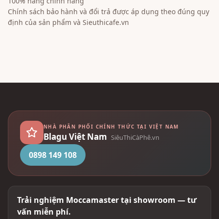
100% hàng chính hãng
Chính sách bảo hành và đổi trả được áp dụng theo đúng quy
định của sản phẩm và Sieuthicafe.vn
NHÀ PHÂN PHỐI CHÍNH THỨC TẠI VIỆT NAM
Blagu Việt Nam
SiêuThiCàPhê.vn
0898 149 108
Trải nghiệm Moccamaster tại showroom — tư
vấn miễn phí.